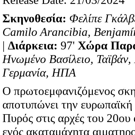
Σκηνοθεσία:
Φελίπε Γκάλ
Camilo Arancibia, Benjamín
|
Διάρκεια:
97'
Χώρα Παρ
Ηνωμένο Βασίλειο, Ταϊβάν, 
Γερμανία, ΗΠΑ
Ο πρωτοεμφανιζόμενος σκην
αποτυπώνει την ευρωπαϊκή 
Πυρός στις αρχές του 20ου
ενός ακαταμάχητα αιματηρ