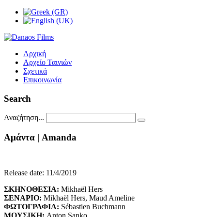
Αρχική
Αρχείο Ταινιών
Σχετικά
Επικοινωνία
Search
Αναζήτηση...
Aμάντα
|
Amanda
Release date: 11/4/2019
ΣΚΗΝΟΘΕΣΙΑ
:
Mikhaël Hers
ΣΕΝΑΡΙΟ
:
Mikhaël Hers, Maud Ameline
ΦΩΤΟΓΡΑΦΙΑ
:
Sébastien Buchmann
ΜΟΥΣΙΚΗ
:
Anton Sanko