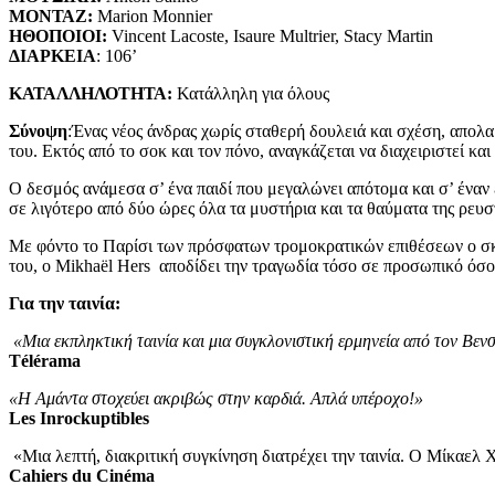
ΜΟΝΤΑΖ
:
Marion Monnier
ΗΘΟΠΟΙΟΙ
:
Vincent Lacoste, Isaure Multrier, Stacy Martin
ΔΙΑΡΚΕΙΑ
: 106’
ΚΑΤΑΛΛΗΛΟΤΗΤΑ:
Κατάλληλη για όλους
Σύνοψη
:Ένας νέος άνδρας χωρίς σταθερή δουλειά και σχέση, απολα
του. Εκτός από το σοκ και τον πόνο, αναγκάζεται να διαχειριστεί και
Ο δεσμός ανάμεσα σ’ ένα παιδί που μεγαλώνει απότομα και σ’ έναν εν
σε λιγότερο από δύο ώρες όλα τα μυστήρια και τα θαύματα της ρευσ
Με φόντο το Παρίσι των πρόσφατων τρομοκρατικών επιθέσεων ο σκη
του, ο Mikhaël Hers αποδίδει την τραγωδία τόσο σε προσωπικό όσο
Για την ταινία:
«Μια εκπληκτική ταινία και μια συγκλονιστική ερμηνεία από τον Βε
Télérama
«Η Αμάντα στοχεύει ακριβώς στην καρδιά. Απλά υπέροχο!»
Les Inrockuptibles
«Μια λεπτή, διακριτική συγκίνηση διατρέχει την ταινία. Ο Μίκαελ 
Cahiers du Cinéma