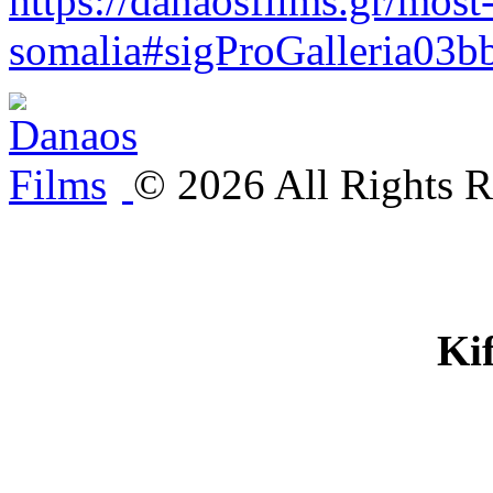
https://danaosfilms.gr/most
somalia#sigProGalleria03
©
2026
All Rights R
Ki