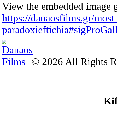
View the embedded image ga
https://danaosfilms.gr/most
paradoxieftichia#sigProGal
©
2026
All Rights R
Ki