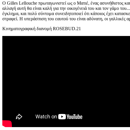
Ο Gilles Lellouche πρωταγωνιστεί ως ο Ματιέ, ένας ασυνήθιστος και
αλλαγή αυτή θα είναι καλή για την οικογένειά του και τον γάμο του
έγκλημα, και πολύ σύντομα συνειδητοποιεί ότι κάποιος έχει κατα
στραφεί. Η υπεράσπιση του εαυτού του είναι αδύνατη, οι γαλλικές α
Kινηματογραφική διανομή ROSEBUD.21