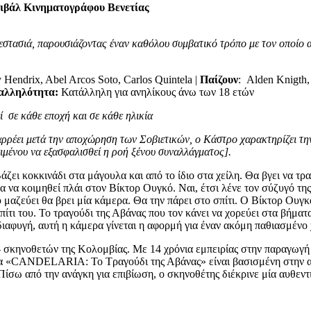
τιβάλ Κινηματογράφου Βενετίας
ζεστασιά, παρουσιάζοντας έναν καθόλου συμβατικό τρόπο με τον οποίο 
y Hendrix, Abel Arcos Soto, Carlos Quintela |
Παίζουν
: Alden Knigth,
αλληλότητα:
Κατάλληλη για ανηλίκους άνω των 18 ετών
ί σε κάθε εποχή και σε κάθε ηλικία
αρρέει μετά την αποχώρηση των Σοβιετικών, ο Κάστρο χαρακτηρίζει τη
ειμένου να εξασφαλισθεί η ροή ξένου συναλλάγματος].
Βάζει κοκκινάδι στα μάγουλα και από το ίδιο στα χείλη. Θα βγει να τ
 να κοιμηθεί πλάι στον Βίκτορ Ουγκό. Ναι, έτσι λένε τον σύζυγό της.
 μαζεύει θα βρει μία κάμερα. Θα την πάρει στο σπίτι. Ο Βίκτορ Ουγκ
σπίτι του. Το τραγούδι της Αβάνας που τον κάνει να χορεύει στα βήμ
διαφυγή, αυτή η κάμερα γίνεται η αφορμή για έναν ακόμη παθιασμένο 
 – σκηνοθετών της Κολομβίας. Με 14 χρόνια εμπειρίας στην παραγωγή
ία «CANDELARIA: Το Τραγούδι της Αβάνας» είναι βασισμένη στην αλη
Πίσω από την ανάγκη για επιβίωση, ο σκηνοθέτης διέκρινε μία αυθεντικ