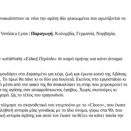
ανακαλύπτουν εκ νέου την αγάπη δύο ηλικιωμένοι που αγωνίζονται να
 Verónica Lynn |
Παραγωγή
: Κολομβία, Γερμανία, Νορβηγία,
ν κατάσταση «Ειδική Περίοδο» σε καιρό ειρήνης και κάνει άνοιγμα
ραγουδήσει στο διψασμένο για κέφι, ζωή και έρωτα κοινό της Αβάνας.
 Το πρωί θα πάνε κι οι δύο για δουλειά. Εκείνος στο εργοστάσιο κι
ό μέσα από τον φακό της θα ανακαλύψει τη σταρ που χειροκροτεί το
ατα της αγάπης σαν αλαφροΐσκιωτος έφηβος. Χωρίς σκοτούρες κι
χορό. Ως το τέλος του τραγουδιού.
 τόλμησε το σκηνοθετικό του ντεμπούτο με το «Choco», που έκανε
θινή ιστορία μίας γυναίκας με το ίδιο όνομα, γύρω στα 90, που
ή ιστορία αγάπης και αυτό τον έκανε να θέλει να κάνει ταινία την