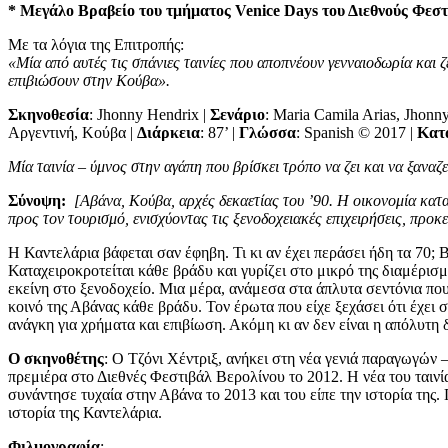
* Μεγάλο Βραβείο του τμήματος
Venice
Days
του Διεθνούς Φεσ
Με τα λόγια της Επιτροπής:
«Μία από αυτές τις σπάνιες ταινίες που αποπνέουν γενναιοδωρία και 
επιβιώσουν στην Κούβα».
Σκηνοθεσία
: Jhonny Hendrix |
Σενάριο
: Maria Camila Arias, Jhonn
Αργεντινή, Κούβα |
Διάρκεια
: 87’ |
Γλώσσα
: Spanish © 2017 |
Κατ
Μία ταινία – ύμνος στην αγάπη που βρίσκει τρόπο να ζει και να ξαναζε
Σύνοψη:
[Αβάνα, Κούβα, αρχές δεκαετίας του ’90. Η οικονομία κατ
προς τον τουρισμό, ενισχύοντας τις ξενοδοχειακές επιχειρήσεις, προκ
Η Καντελάρια βάφεται σαν έφηβη. Τι κι αν έχει περάσει ήδη τα 70; 
Καταχειροκροτείται κάθε βράδυ και γυρίζει στο μικρό της διαμέρισμα
εκείνη στο ξενοδοχείο. Μια μέρα, ανάμεσα στα άπλυτα σεντόνια που
κοινό της Αβάνας κάθε βράδυ. Τον έρωτα που είχε ξεχάσει ότι έχει 
ανάγκη για χρήματα και επιβίωση. Ακόμη κι αν δεν είναι η απόλυτη 
Ο σκηνοθέτης
: Ο Τζόνι Χέντριξ, ανήκει στη νέα γενιά παραγωγών
πρεμιέρα στο Διεθνές Φεστιβάλ Βερολίνου το 2012. Η νέα του ταιν
συνάντησε τυχαία στην Αβάνα το 2013 και του είπε την ιστορία της. 
ιστορία της Καντελάρια.
Φιλμογραφία
: