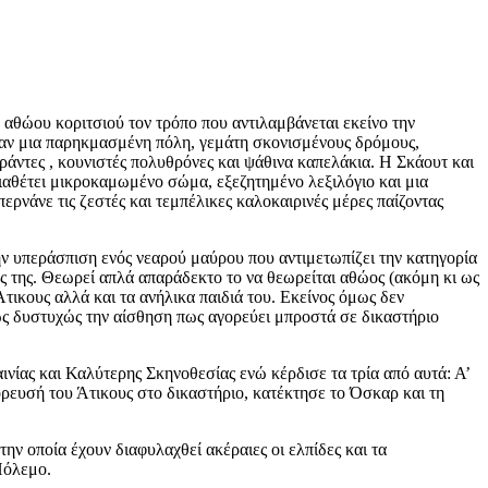
 αθώου κοριτσιού τον τρόπο που αντιλαμβάνεται εκείνο την
 σαν μια παρηκμασμένη πόλη, γεμάτη σκονισμένους δρόμους,
άντες , κουνιστές πολυθρόνες και ψάθινα καπελάκια. Η Σκάουτ και
 διαθέτει μικροκαμωμένο σώμα, εξεζητημένο λεξιλόγιο και μια
ερνάνε τις ζεστές και τεμπέλικες καλοκαιρινές μέρες παίζοντας
ην υπεράσπιση ενός νεαρού μαύρου που αντιμετωπίζει την κατηγορία
ες της. Θεωρεί απλά απαράδεκτο το να θεωρείται αθώος (ακόμη κι ως
ικους αλλά και τα ανήλικα παιδιά του. Εκείνος όμως δεν
ως δυστυχώς την αίσθηση πως αγορεύει μπροστά σε δικαστήριο
ινίας και Καλύτερης Σκηνοθεσίας ενώ κέρδισε τα τρία από αυτά: Α’
ρευσή του Άτικους στο δικαστήριο, κατέκτησε το Όσκαρ και τη
ην οποία έχουν διαφυλαχθεί ακέραιες οι ελπίδες και τα
Πόλεμο.