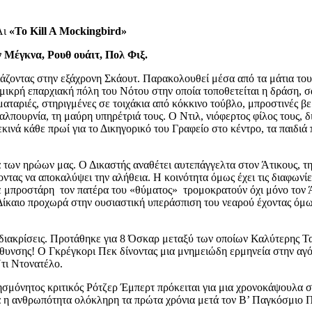
Λι
«
To Kill A Mockingbird
»
 Μέγκνα, Ρουθ ουάιτ, Πολ Φιξ.
τιάζοντας στην εξάχρονη Σκάουτ. Παρακολουθεί μέσα από τα μάτια του
 μικρή επαρχιακή πόλη του Νότου στην οποία τοποθετείται η δράση,
ριές, στηριγμένες σε τοιχάκια από κόκκινο τούβλο, μπροστινές βερ
Καλπουρνία, τη μαύρη υπηρέτριά τους. Ο Ντιλ, νιόφερτος φίλος τους,
νά κάθε πρωί για το Δικηγορικό του Γραφείο στο κέντρο, τα παιδιά π
α των ηρώων μας. Ο Δικαστής αναθέτει αυτεπάγγελτα στον Άτικους, τ
ντας να αποκαλύψει την αλήθεια. Η κοινότητα όμως έχει τις διαφωνί
ε μπροστάρη τον πατέρα του «θύματος» τρομοκρατούν όχι μόνο τον Άτ
 Δίκαιο προχωρά στην ουσιαστική υπεράσπιση του νεαρού έχοντας όμ
 διακρίσεις. Προτάθηκε για 8 Όσκαρ μεταξύ των οποίων Καλύτερης Τα
θυνσης! Ο Γκρέγκορι Πεκ δίνοντας μια μνημειώδη ερμηνεία στην αγό
τι Ντονατέλο.
ησμόνητος κριτικός Ρότζερ Έμπερτ πρόκειται για μια χρονοκάψουλα στ
λά η ανθρωπότητα ολόκληρη τα πρώτα χρόνια μετά τον Β’ Παγκόσμιο 