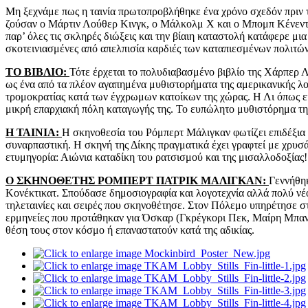
Μη ξεχνάμε πως η ταινία πρωτοπροβλήθηκε ένα χρόνο σχεδόν πριν τ
ζούσαν ο Μάρτιν Λούθερ Κινγκ, ο Μάλκολμ Χ και ο Μπομπ Κένεντι.
παρ’ όλες τις σκληρές διώξεις και την βίαιη καταστολή κατάφερε μ
σκοτεινιασμένες από απελπισία καρδιές των καταπιεσμένων πολιτών 
TO BIB
ΛΙΟ:
Τότε έρχεται το πολυδιαβασμένο βιβλίο της Χάρπερ 
ως ένα από τα πλέον αγαπημένα μυθιστορήματα της αμερικανικής λογο
τρομοκρατίας κατά των έγχρωμων κατοίκων της χώρας. Η Λι όπως είχ
μικρή επαρχιακή πόλη καταγωγής της. Το ευπώλητο μυθιστόρημα τη
Η ΤΑΙΝΙΑ:
Η σκηνοθεσία του Ρόμπερτ Μάλιγκαν φωτίζει επιδέξια κ
συναρπαστική. Η σκηνή της Δίκης πραγματικά έχει γραφτεί με χρυσ
ετυμηγορία: Αιώνια καταδίκη του ρατσισμού και της μισαλλοδοξίας
Ο ΣΚΗΝΟΘΕΤΗΣ ΡΟΜΠΕΡΤ ΠΑΤΡΙΚ ΜΑΛΙΓΚΑΝ:
Γεννήθη
Κονέκτικατ. Σπούδασε δημοσιογραφία και λογοτεχνία αλλά πολύ νέο
τηλεταινίες και σειρές που σκηνοθέτησε. Στον Πόλεμο υπηρέτησε 
ερμηνείες που προτάθηκαν για Όσκαρ (Γκρέγκορι Πεκ, Μαίρη Μπαντ
θέση τους στον κόσμο ή επαναστατούν κατά της αδικίας.