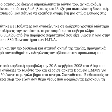
ο ρατσισμός έδειχνε απροκάλυπτα τα δόντια του, αν και ακόμη
ωσε τεράστιες διαδηλώσεις και έδειξε μια ακατανίκητη δυναμική,
τσισμού. Και πέτυχε να κρατήσει αναμμένη μια σπίθα ελπίδας στις
ύτηκε με Πούλιτζερ και αναδείχθηκε σε ελάχιστο χρονικό διάστημα
ταλήψεις, την ανισότητα, το ρατσισμό και το φοβερό κλίμα
 βιβλίου από ένα παρόμοιο περιστατικό που είχε βιώσει η ίδια στην
α σε πολλά Πανεπιστήμια των Η.Π.Α.
 και την πιο δύσκολη και στατική σκηνή της ταινίας, πραγματικά
σειρά συναισθημάτων οδηγώντας τον αβίαστα στην προσωπική του
ε από καρδιακή προσβολή την 20 Δεκεμβρίου 2008 στο Λάιμ του
ρα ανάδειξε το ταλέντο του και κέρδισε αρκετά Βραβεία ΕΜΜΥ για
 50 έκανε το μεγάλο βήμα στο σινεμά. Σκηνοθέτησε 5 ηθοποιούς σε
ρα φιλμ του είχαν σαν θέμα νέους που ωριμάζοντας βρίσκουν τη