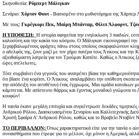
Σκηνοθεσία:
Ρόμπερτ Μάλιγκαν
Σενάριο:
Χόρτον Φουτ -
Βασισμένο στο μυθιστόρημα της Χάρπερ 
Με τους:
Γκρέγκορι Πεκ, Μαίρη Μπάνταμ,
Φίλιπ Άλφορντ, Τζον
Η ΥΠΟΘΕΣΗ:
Η ιστορία αφηγείται την ενηλικίωση 3 παιδιών, εσ
καλοσύνη και την κακία του κόσμου. Ο Μάλιγκαν εικονογραφεί την
ξεχαρβαλωμένους φράχτες πάνω στους οποίους σκαρφαλώνουν κληματα
ο αδελφός της, ζουν μαζί με τον χήρο πατέρα τους Άτικους και την 
αξιοθαύμαστη λατρεία για τον Τρούμαν Καπότε. Καθώς ο Άτικους ξεκι
ώρες ατελείωτες.
Τότε συμβαίνει ένα γεγονός που ανατρέπει βίαια την καθημερινότητ
ότι βίασε ένα κορίτσι. Ο Άτικους αναλαμβάνει την υπόθεση σκοπευο
την απόδειξη του αντιθέτου) ένας έγχρωμος. Μια ομάδα κατοίκων μ
κάμπτεται. Με απίστευτο θάρρος και έχοντας μοναδικό γνώμονα το
κουφών!
Η ταινία έκανε μεγάλη επιτυχία και συγκέντρωσε δεκάδες τιμητικές
Ανδρικού Ρόλου, Διασκευασμένου Σεναρίου και Καλλιτεχνικής Διεύ
Χρυσή Σφαίρα Α’ Ανδρικού Ρόλου, καθώς και το Βραβείο Νταβίντ Ν
ΤΟ ΠΕΡΙΒΑΛΛΟΝ:
Όπως χαρακτηριστικά είπε για την ταινία ο αλ
συναισθήματα που έτρεφε για το μέλλον, όχι μόνον η Αμερική, αλ